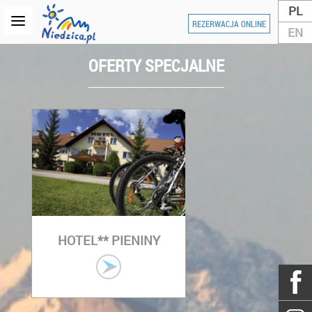
PL
REZERWACJA ONLINE
EN
OFERTY SPECJALNE
HOTEL** PIENINY