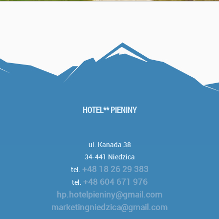
HOTEL** PIENINY
ul. Kanada 38
34-441 Niedzica
+48 18 26 29 383
tel.
+48 604 671 976
tel.
hp.hotelpieniny@gmail.com
marketingniedzica@gmail.com